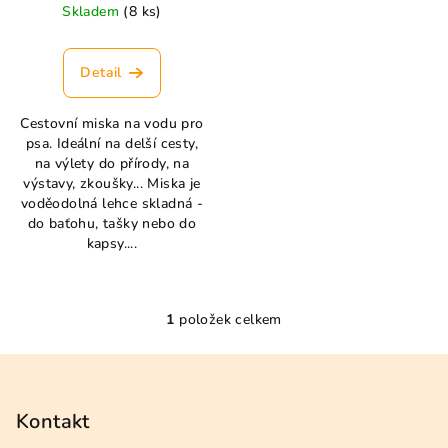
u
Skladem
(8 ks)
k
t
Detail
ů
Cestovní miska na vodu pro
psa. Ideální na delší cesty,
na výlety do přírody, na
výstavy, zkoušky... Miska je
voděodolná lehce skladná -
do baťohu, tašky nebo do
kapsy....
1
položek celkem
O
v
Z
l
á
á
p
Kontakt
d
a