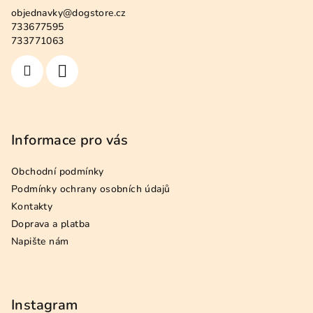
a
c
objednavky
@
dogstore.cz
t
733677595
í
í
733771063
p
r
v
k
y
v
Informace pro vás
ý
p
Obchodní podmínky
i
s
Podmínky ochrany osobních údajů
u
Kontakty
Doprava a platba
Napište nám
Instagram