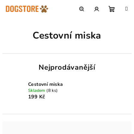
Přejít
na
obsah
Nákupn
Hledat
Přihlášení
Cestovní miska
košík
Nejprodávanější
Cestovní miska
Skladem
(8 ks)
199 Kč
Ř