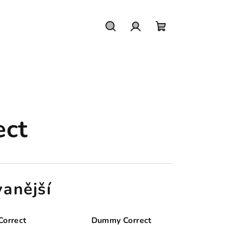
Hledat
Přihlášení
Nákupní
košík
ect
anější
orrect
Dummy Correct