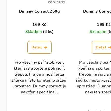
p
KÓD:
51/ZEL
o
Dummy Correct 250g
Dummy Correc
r
d
o
u
169 Kč
199 Kč
d
Skladem
(6 ks)
Skladem
(6
k
u
t
Detail
Detail
k
ů
t
Pro všechny psí "zlobivce",
Pro všechny psí "
kteří si s aportem pohazují,
kteří si s aporte
ů
třepou, hrajou a nosí jej za
třepou, hrajou a n
šňůrku místo koretního držení
šňůrku místo koret
uprostřed. Dummy correct je
uprostřed. Dummy 
navržen speciálně...
navržen speci