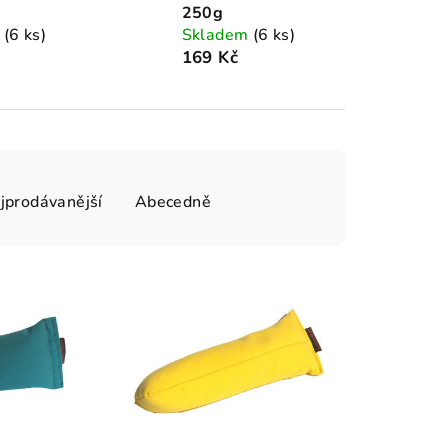
250g
m
(6 ks)
Skladem
(6 ks)
169 Kč
jprodávanější
Abecedně