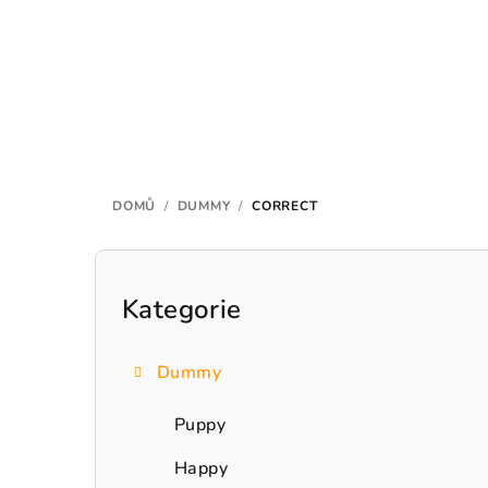
Přejít
na
obsah
DOMŮ
/
DUMMY
/
CORRECT
P
o
Kategorie
Přeskočit
kategorie
s
Dummy
t
r
Puppy
a
Happy