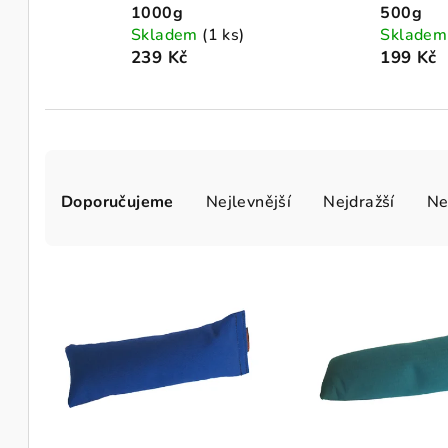
1000g
500g
Skladem
(1 ks)
Sklade
239 Kč
199 Kč
Ř
Doporučujeme
Nejlevnější
Nejdražší
Ne
a
z
V
e
ý
n
p
í
i
p
s
r