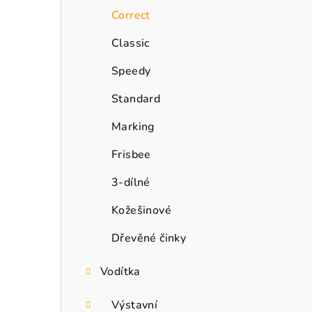
n
Correct
n
Classic
í
Speedy
p
Standard
a
Marking
n
Frisbee
e
3-dílné
l
Kožešinové
Dřevěné činky
Vodítka
Výstavní