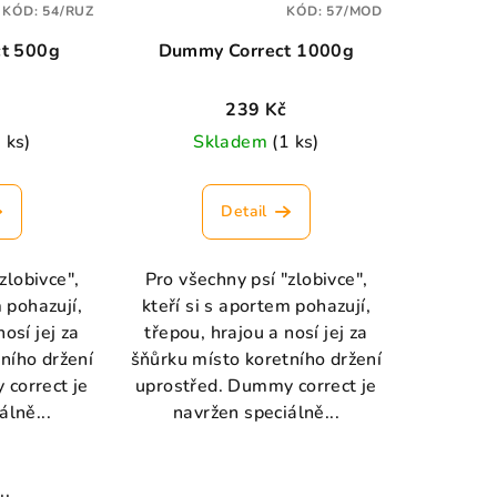
KÓD:
54/RUZ
KÓD:
57/MOD
t 500g
Dummy Correct 1000g
239 Kč
 ks)
Skladem
(1 ks)
Detail
zlobivce",
Pro všechny psí "zlobivce",
m pohazují,
kteří si s aportem pohazují,
osí jej za
třepou, hrajou a nosí jej za
ního držení
šňůrku místo koretního držení
correct je
uprostřed. Dummy correct je
álně...
navržen speciálně...