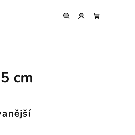
Hledat
Přihlášení
Nákupní
košík
,5 cm
anější