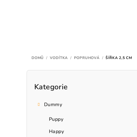
Přejít
na
obsah
DOMŮ
/
VODÍTKA
/
POPRUHOVÁ
/
ŠÍŘKA 2,5 CM
P
o
Kategorie
Přeskočit
kategorie
s
Dummy
t
r
Puppy
a
Happy