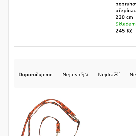
popruho
přepínac
230 cm
Sklade
245 Kč
Ř
Doporučujeme
Nejlevnější
Nejdražší
Ne
a
z
V
e
ý
n
p
í
i
p