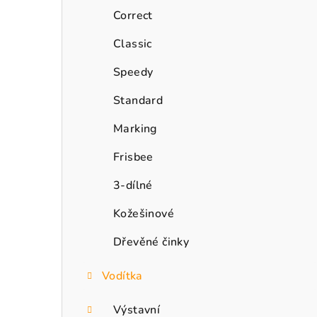
n
Correct
n
Classic
í
Speedy
p
Standard
a
Marking
n
Frisbee
e
3-dílné
l
Kožešinové
Dřevěné činky
Vodítka
Výstavní