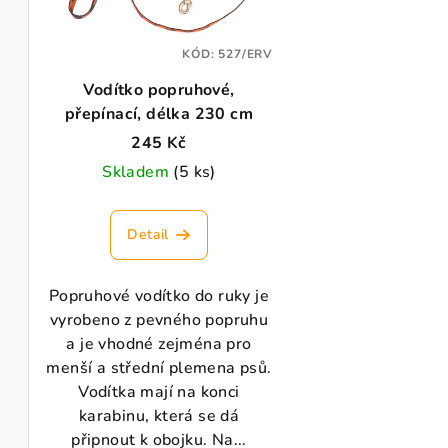
s
r
p
KÓD:
527/ERV
o
Vodítko popruhové,
r
d
přepínací, délka 230 cm
o
u
245 Kč
d
Skladem
(5 ks)
k
u
t
Detail
k
ů
t
Popruhové vodítko do ruky je
vyrobeno z pevného popruhu
ů
a je vhodné zejména pro
menší a střední plemena psů.
Vodítka mají na konci
karabinu, která se dá
připnout k obojku. Na...