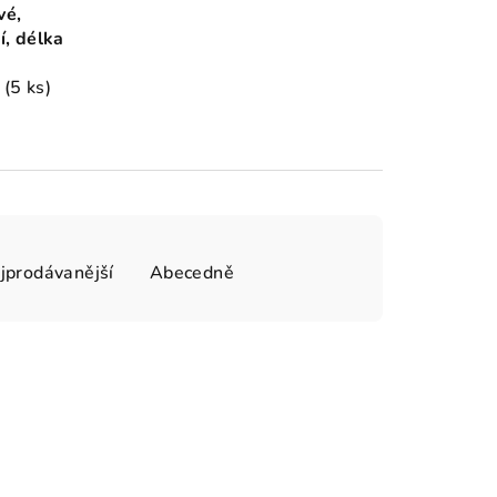
vé,
í, délka
m
(5 ks)
jprodávanější
Abecedně