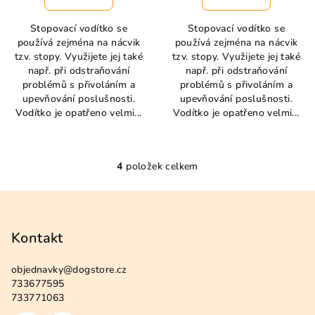
Stopovací vodítko se
Stopovací vodítko se
používá zejména na nácvik
používá zejména na nácvik
tzv. stopy. Využijete jej také
tzv. stopy. Využijete jej také
např. při odstraňování
např. při odstraňování
problémů s přivoláním a
problémů s přivoláním a
upevňování poslušnosti.
upevňování poslušnosti.
Vodítko je opatřeno velmi...
Vodítko je opatřeno velmi...
4
položek celkem
O
v
Z
l
á
á
p
Kontakt
d
a
a
c
objednavky
@
dogstore.cz
t
733677595
í
í
733771063
p