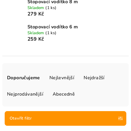
Stopovací vodítko 8 m
Skladem
(1 ks)
279 Kč
Stopovací vodítko 6 m
Skladem
(1 ks)
259 Kč
Ř
a
Doporučujeme
Nejlevnější
Nejdražší
z
e
Nejprodávanější
Abecedně
n
í
p
Otevřít filtr
r