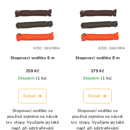
V
o
ý
d
p
u
i
k
s
t
p
ů
KÓD:
363/ORA
KÓD:
366/ORA
r
Stopovací vodítko 6 m
Stopovací vodítko 8 m
o
d
259 Kč
279 Kč
u
Skladem
(1 ks)
Skladem
(1 ks)
k
t
Detail
Detail
ů
Stopovací vodítko se
Stopovací vodítko se
používá zejména na nácvik
používá zejména na nácvik
tzv. stopy. Využijete jej také
tzv. stopy. Využijete jej také
např. při odstraňování
např. při odstraňování