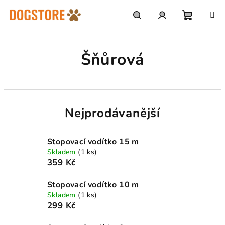
Přejít
na
obsah
Nákupn
Hledat
Přihlášení
Šňůrová
košík
Nejprodávanější
Stopovací vodítko 15 m
Skladem
(1 ks)
359 Kč
Stopovací vodítko 10 m
Skladem
(1 ks)
299 Kč