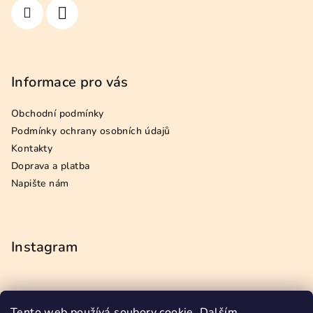
r
v
k
y
v
Informace pro vás
ý
p
Obchodní podmínky
i
s
Podmínky ochrany osobních údajů
u
Kontakty
Doprava a platba
Napište nám
Instagram
Tento web používá soubory cookie. Dalším