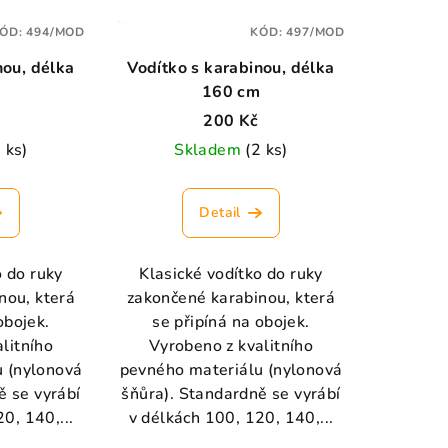
ÓD:
494/MOD
KÓD:
497/MOD
nou, délka
Vodítko s karabinou, délka
m
160 cm
200 Kč
 ks)
Skladem
(2 ks)
Detail
o do ruky
Klasické vodítko do ruky
nou, která
zakončené karabinou, která
obojek.
se připíná na obojek.
litního
Vyrobeno z kvalitního
 (nylonová
pevného materiálu (nylonová
ě se vyrábí
šňůra). Standardně se vyrábí
0, 140,...
v délkách 100, 120, 140,...