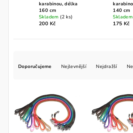
karabinou, délka
karabino
160 cm
140 cm
Skladem
(2 ks)
Sklade
200 Kč
175 Kč
Ř
Doporučujeme
Nejlevnější
Nejdražší
Ne
a
z
V
e
ý
n
p
í
i
p