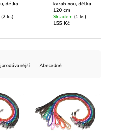
u, délka
karabinou, délka
120 cm
m
(2 ks)
Skladem
(1 ks)
155 Kč
jprodávanější
Abecedně