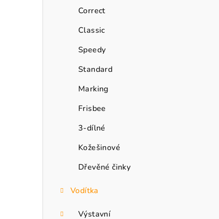
n
Correct
n
Classic
í
Speedy
p
Standard
a
Marking
n
Frisbee
e
3-dílné
l
Kožešinové
Dřevěné činky
Vodítka
Výstavní