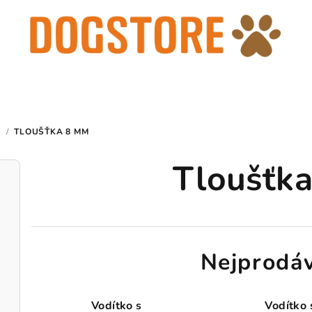
Y
/
TLOUŠŤKA 8 MM
Tloušťk
Nejprodáv
Vodítko s
Vodítko 