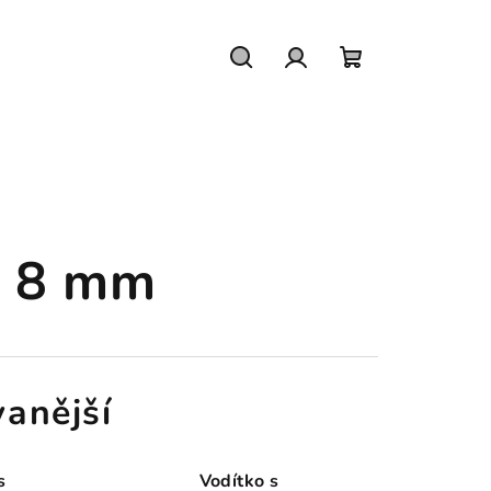
Hledat
Přihlášení
Nákupní
košík
a 8 mm
anější
s
Vodítko s