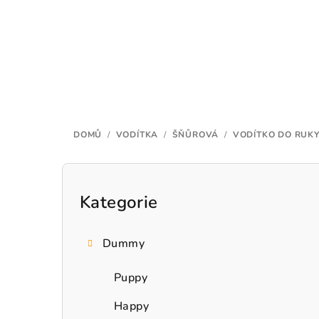
Přejít
na
obsah
DOMŮ
/
VODÍTKA
/
ŠŇŮROVÁ
/
VODÍTKO DO RUK
P
o
Kategorie
Přeskočit
kategorie
s
Dummy
t
r
Puppy
a
Happy