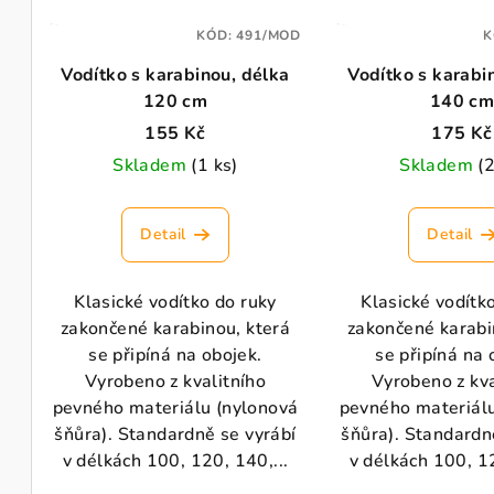
s
r
p
KÓD:
491/MOD
K
o
Vodítko s karabinou, délka
Vodítko s karabi
r
d
120 cm
140 c
o
u
155 Kč
175 Kč
d
Skladem
(1 ks)
Skladem
(2
k
u
t
Detail
Detail
k
ů
t
Klasické vodítko do ruky
Klasické vodítk
zakončené karabinou, která
zakončené karabi
ů
se připíná na obojek.
se připíná na 
Vyrobeno z kvalitního
Vyrobeno z kva
pevného materiálu (nylonová
pevného materiálu
šňůra). Standardně se vyrábí
šňůra). Standardn
v délkách 100, 120, 140,...
v délkách 100, 12