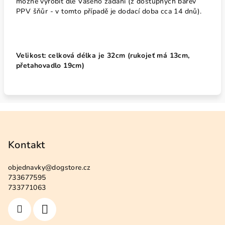
možné vyrobit dle Vašeho zadání (z dostupných barev
PPV šňůr - v tomto případě je dodací doba cca 14 dnů).
Velikost: celková délka je 32cm (rukojeť má 13cm,
přetahovadlo 19cm)
Z
á
p
Kontakt
a
objednavky
@
dogstore.cz
t
733677595
í
733771063