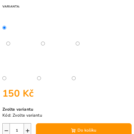
VARIANTA:
150 Kč
Měrná
Zvolte variantu
cena:
Kód:
Zvolte variantu
−
+
Do košíku