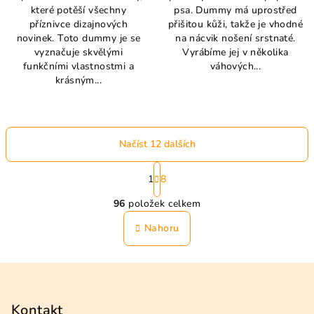
které potěší všechny
psa. Dummy má uprostřed
příznivce dizajnových
přišitou kůži, takže je vhodné
novinek. Toto dummy je se
na nácvik nošení srstnaté.
vyznačuje skvělými
Vyrábíme jej v několika
funkčními vlastnostmi a
váhových...
krásným...
Načíst 12 dalších
S
t
1
8
O
r
96
položek celkem
á
v
n
l
Nahoru
k
á
o
d
v
Z
a
á
n
á
c
í
í
p
Kontakt