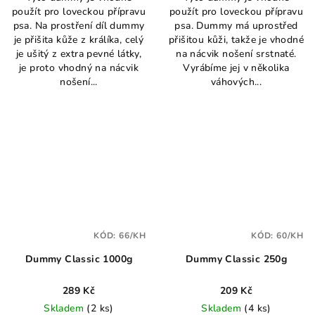
použít pro loveckou přípravu
použít pro loveckou přípravu
psa. Na prostření díl dummy
psa. Dummy má uprostřed
je přišita kůže z králíka, celý
přišitou kůži, takže je vhodné
je ušitý z extra pevné látky,
na nácvik nošení srstnaté.
je proto vhodný na nácvik
Vyrábíme jej v několika
nošení...
váhových...
KÓD:
66/KH
KÓD:
60/KH
Dummy Classic 1000g
Dummy Classic 250g
289 Kč
209 Kč
Skladem
(2 ks)
Skladem
(4 ks)