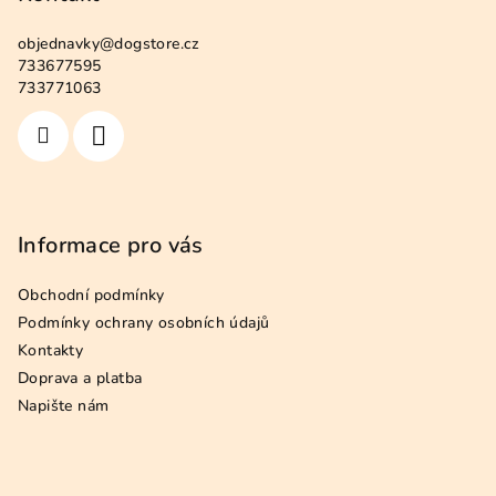
p
a
r
objednavky
@
dogstore.cz
t
v
733677595
í
k
733771063
y
v
ý
p
i
s
Informace pro vás
u
Obchodní podmínky
Podmínky ochrany osobních údajů
Kontakty
Doprava a platba
Napište nám