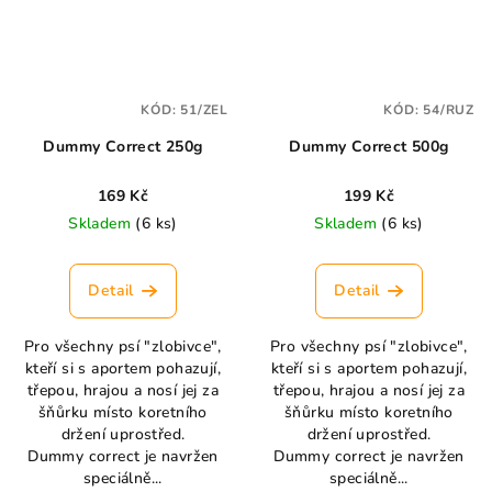
KÓD:
51/ZEL
KÓD:
54/RUZ
Dummy Correct 250g
Dummy Correct 500g
169 Kč
199 Kč
Skladem
(6 ks)
Skladem
(6 ks)
Detail
Detail
Pro všechny psí "zlobivce",
Pro všechny psí "zlobivce",
kteří si s aportem pohazují,
kteří si s aportem pohazují,
třepou, hrajou a nosí jej za
třepou, hrajou a nosí jej za
šňůrku místo koretního
šňůrku místo koretního
držení uprostřed.
držení uprostřed.
Dummy correct je navržen
Dummy correct je navržen
speciálně...
speciálně...