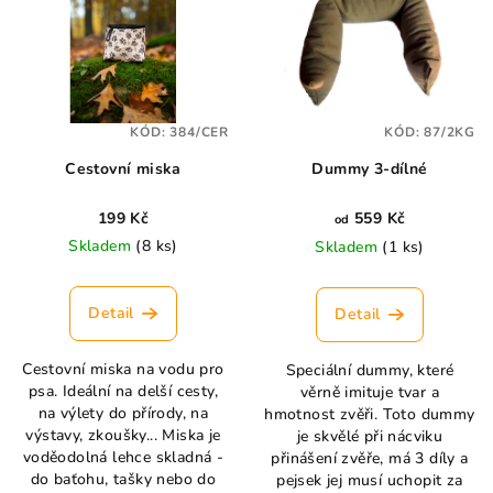
r
p
o
i
d
s
u
p
k
KÓD:
384/CER
KÓD:
87/2KG
r
t
Cestovní miska
Dummy 3-dílné
o
ů
d
199 Kč
559 Kč
od
u
Skladem
(8 ks)
Skladem
(1 ks)
k
t
Detail
Detail
ů
Cestovní miska na vodu pro
Speciální dummy, které
psa. Ideální na delší cesty,
věrně imituje tvar a
na výlety do přírody, na
hmotnost zvěři. Toto dummy
výstavy, zkoušky... Miska je
je skvělé při nácviku
voděodolná lehce skladná -
přinášení zvěře, má 3 díly a
do baťohu, tašky nebo do
pejsek jej musí uchopit za