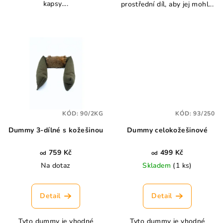
kapsy....
prostřední díl, aby jej mohl...
KÓD:
90/2KG
KÓD:
93/250
Dummy 3-dílné s kožešinou
Dummy celokožešinové
759 Kč
499 Kč
od
od
Na dotaz
Skladem
(1 ks)
Detail
Detail
Tyto dummy je vhodné
Tyto dummy je vhodné