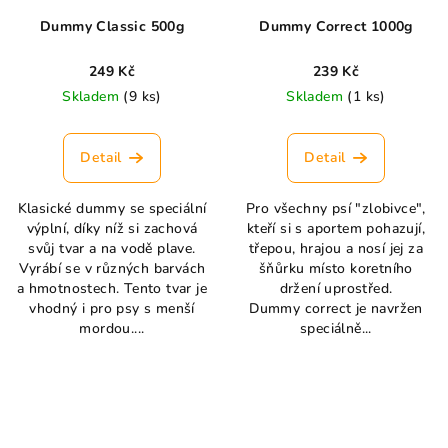
Dummy Classic 500g
Dummy Correct 1000g
249 Kč
239 Kč
Skladem
(9 ks)
Skladem
(1 ks)
Detail
Detail
Klasické dummy se speciální
Pro všechny psí "zlobivce",
výplní, díky níž si zachová
kteří si s aportem pohazují,
svůj tvar a na vodě plave.
třepou, hrajou a nosí jej za
Vyrábí se v různých barvách
šňůrku místo koretního
a hmotnostech. Tento tvar je
držení uprostřed.
vhodný i pro psy s menší
Dummy correct je navržen
mordou....
speciálně...