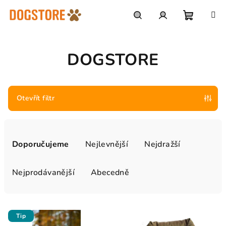
Přejít
na
obsah
Nákupn
Hledat
Přihlášení
DOGSTORE
košík
Otevřít filtr
Ř
a
Doporučujeme
Nejlevnější
Nejdražší
z
e
Nejprodávanější
Abecedně
n
í
V
p
Tip
ý