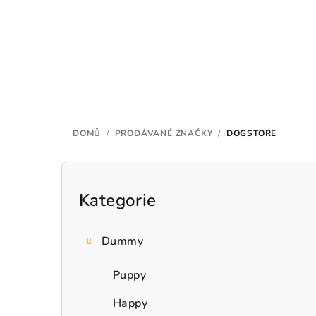
Přejít
na
obsah
DOMŮ
/
PRODÁVANÉ ZNAČKY
/
DOGSTORE
P
o
Kategorie
Přeskočit
kategorie
s
Dummy
t
r
Puppy
a
Happy