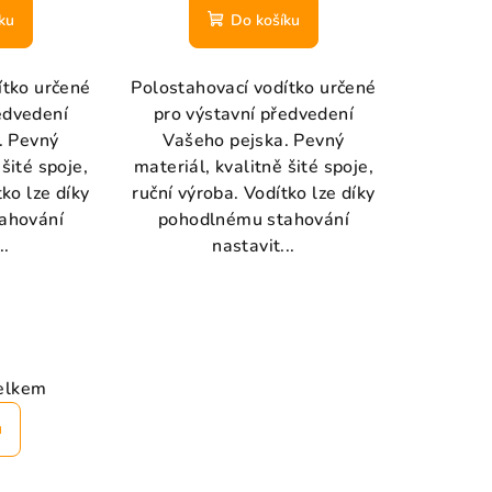
ku
Do košíku
ítko určené
Polostahovací vodítko určené
edvedení
pro výstavní předvedení
. Pevný
Vašeho pejska. Pevný
 šité spoje,
materiál, kvalitně šité spoje,
tko lze díky
ruční výroba. Vodítko lze díky
ahování
pohodlnému stahování
..
nastavit...
elkem
u