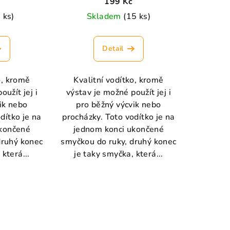
199 Kč
 ks)
Skladem
(15 ks)
Detail
o, kromě
Kvalitní vodítko, kromě
oužít jej i
výstav je možné použít jej i
ik nebo
pro běžný výcvik nebo
dítko je na
procházky. Toto vodítko je na
ukončené
jednom konci ukončené
druhý konec
smyčkou do ruky, druhý konec
která...
je taky smyčka, která...