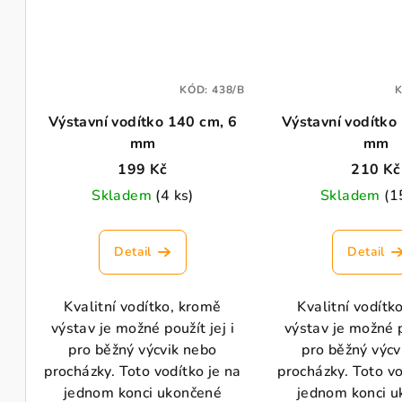
KÓD:
438/B
Výstavní vodítko 140 cm, 6
Výstavní vodítko
mm
mm
199 Kč
210 Kč
Skladem
(4 ks)
Skladem
(1
Detail
Detail
Kvalitní vodítko, kromě
Kvalitní vodítk
výstav je možné použít jej i
výstav je možné p
pro běžný výcvik nebo
pro běžný výcv
procházky. Toto vodítko je na
procházky. Toto vo
jednom konci ukončené
jednom konci 