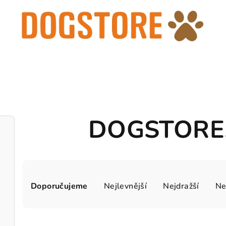
DOGSTORE
Ř
Doporučujeme
Nejlevnější
Nejdražší
Ne
a
z
V