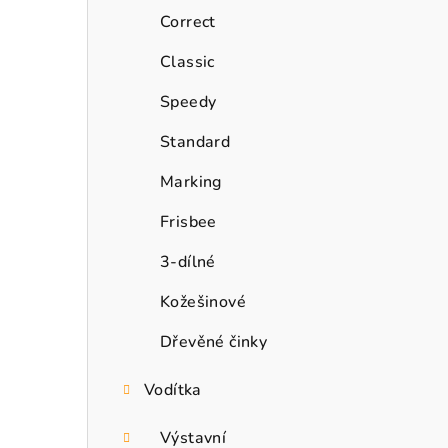
n
Correct
n
Classic
í
Speedy
p
Standard
a
Marking
n
Frisbee
e
3-dílné
l
Kožešinové
Dřevěné činky
Vodítka
Výstavní