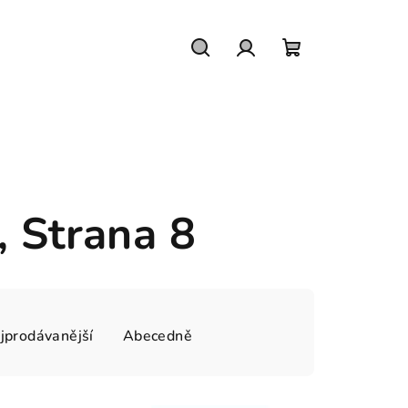
Hledat
Přihlášení
Nákupní
košík
, Strana 8
jprodávanější
Abecedně