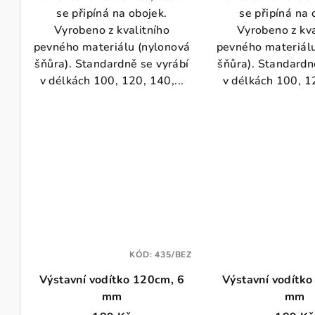
ů
se připíná na obojek.
se připíná na 
Vyrobeno z kvalitního
Vyrobeno z kva
pevného materiálu (nylonová
pevného materiálu
šňůra). Standardně se vyrábí
šňůra). Standardn
v délkách 100, 120, 140,...
v délkách 100, 12
KÓD:
435/BEZ
Výstavní vodítko 120cm, 6
Výstavní vodítko
mm
mm