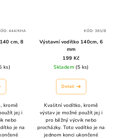
KÓD:
444/KHA
KÓD:
381/B
 140 cm, 8
Výstavní vodítko 140cm, 6
mm
199 Kč
5 ks)
Skladem
(5 ks)
Detail
o, kromě
Kvalitní vodítko, kromě
oužít jej i
výstav je možné použít jej i
ik nebo
pro běžný výcvik nebo
dítko je na
procházky. Toto vodítko je na
ukončené
jednom konci ukončené