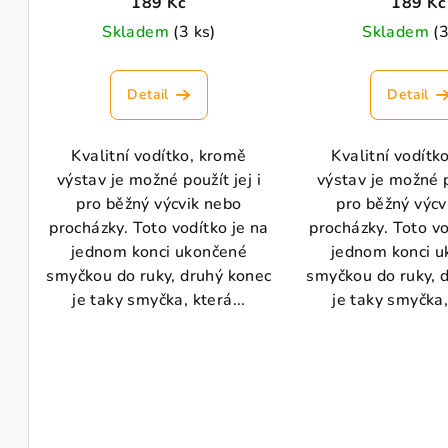
189 Kč
189 Kč
Skladem
(3 ks)
Skladem
(3
Detail
Detail
Kvalitní vodítko, kromě
Kvalitní vodítk
výstav je možné použít jej i
výstav je možné p
pro běžný výcvik nebo
pro běžný výcv
procházky. Toto vodítko je na
procházky. Toto vo
jednom konci ukončené
jednom konci 
smyčkou do ruky, druhý konec
smyčkou do ruky, 
je taky smyčka, která...
je taky smyčka, 