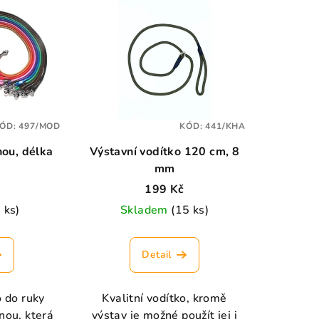
ÓD:
497/MOD
KÓD:
441/KHA
nou, délka
Výstavní vodítko 120 cm, 8
m
mm
199 Kč
 ks)
Skladem
(15 ks)
Detail
o do ruky
Kvalitní vodítko, kromě
nou, která
výstav je možné použít jej i