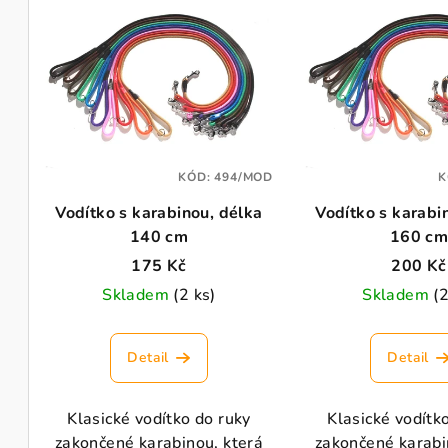
e
ý
n
p
í
i
p
s
r
p
KÓD:
494/MOD
K
o
Vodítko s karabinou, délka
Vodítko s karabi
r
d
140 cm
160 c
o
u
175 Kč
200 Kč
d
Skladem
(2 ks)
Skladem
(2
k
u
t
Detail
Detail
k
ů
t
Klasické vodítko do ruky
Klasické vodítk
zakončené karabinou, která
zakončené karabi