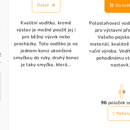
Detail
Do koší
Kvalitní vodítko, kromě
Polostahovací vod
výstav je možné použít jej i
pro výstavní př
pro běžný výcvik nebo
Vašeho pejska
procházky. Toto vodítko je na
materiál, kvalitně
jednom konci ukončené
ruční výroba. Vodí
č
smyčkou do ruky, druhý konec
pohodlnému st
je taky smyčka, která...
nastavit.
S
1
8
t
r
96
položek c
O
á
v
Nahor
n
k
l
o