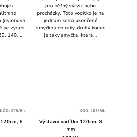
obojek.
pro běžný výcvik nebo
litního
procházky. Toto vodítko je na
 (nylonová
jednom konci ukončené
ě se vyrábí
smyčkou do ruky, druhý konec
0, 140,...
je taky smyčka, která...
KÓD:
279/BIL
KÓD:
285/BIL
 120cm, 6
Výstavní vodítko 120cm, 8
mm