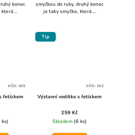
druhý konec
smyčkou do ruky, druhý konec
která...
je taky smyčka, která...
Tip
KÓD:
665
KÓD:
662
s řetízkem
Výstavní vodítko s řetízkem
259 Kč
 ks)
Skladem
(6 ks)