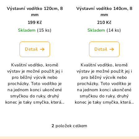
r
Výstavní vodítko 120cm, 8
Výstavní vodítko 140cm, 8
o
mm
mm
d
199 Kč
210 Kč
u
Skladem
(15 ks)
Skladem
(14 ks)
k
t
Detail
Detail
ů
Kvalitní vodítko, kromě
Kvalitní vodítko, kromě
výstav je možné použít jej i
výstav je možné použít jej i
pro běžný výcvik nebo
pro běžný výcvik nebo
procházky. Toto vodítko je
procházky. Toto vodítko je
na jednom konci ukončené
na jednom konci ukončené
smyčkou do ruky, druhý
smyčkou do ruky, druhý
konec je taky smyčka, která...
konec je taky smyčka, která...
2
položek celkem
O
v