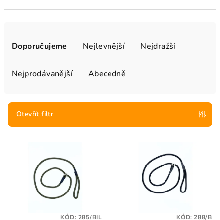
Ř
a
Doporučujeme
Nejlevnější
Nejdražší
z
e
Nejprodávanější
Abecedně
n
í
p
Otevřít filtr
r
V
o
ý
d
p
u
i
k
s
t
p
ů
KÓD:
285/BIL
KÓD:
288/B