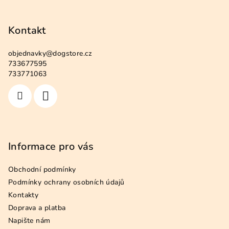
Z
l
á
á
p
Kontakt
d
a
a
c
objednavky
@
dogstore.cz
t
733677595
í
í
733771063
p
r
v
k
y
v
Informace pro vás
ý
p
Obchodní podmínky
i
s
Podmínky ochrany osobních údajů
u
Kontakty
Doprava a platba
Napište nám