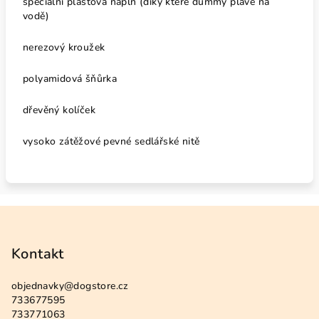
speciální plastová náplň (díky které dummy plave na
vodě)
nerezový kroužek
polyamidová šňůrka
dřevěný kolíček
vysoko zátěžové pevné sedlářské nitě
Z
á
p
Kontakt
a
objednavky
@
dogstore.cz
t
733677595
í
733771063