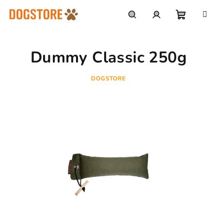
Přejít
na
obsah
Nákupn
Hledat
Přihlášení
Dummy Classic 250g
košík
DOGSTORE