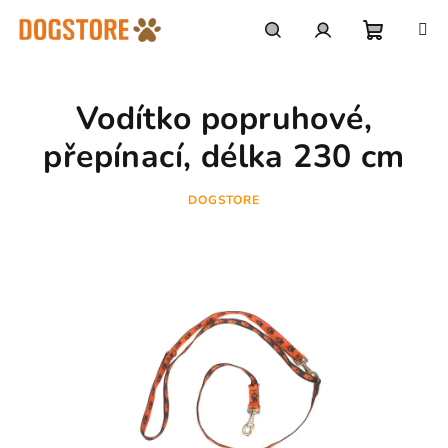
Přejít
na
obsah
Nákupn
Hledat
Přihlášení
Vodítko popruhové,
košík
přepínací, délka 230 cm
DOGSTORE