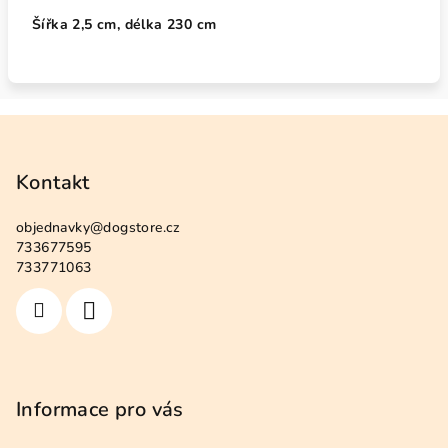
Šířka 2,5 cm, délka 230 cm
Z
á
p
Kontakt
a
objednavky
@
dogstore.cz
t
733677595
í
733771063
Informace pro vás