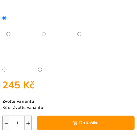
245 Kč
Měrná
Zvolte variantu
cena:
Kód:
Zvolte variantu
−
+
Do košíku