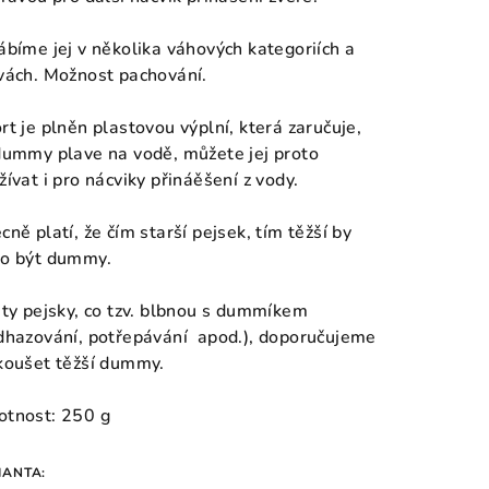
ábíme jej v několika váhových kategoriích a
vách. Možnost pachování.
rt je plněn plastovou výplní, která zaručuje,
dummy plave na vodě, můžete jej proto
žívat i pro nácviky přináěšení z vody.
cně platí, že čím starší pejsek, tím těžší by
o být dummy.
 ty pejsky, co tzv. blbnou s dummíkem
dhazování, potřepávání apod.), doporučujeme
koušet těžší dummy.
tnost: 250 g
IANTA: