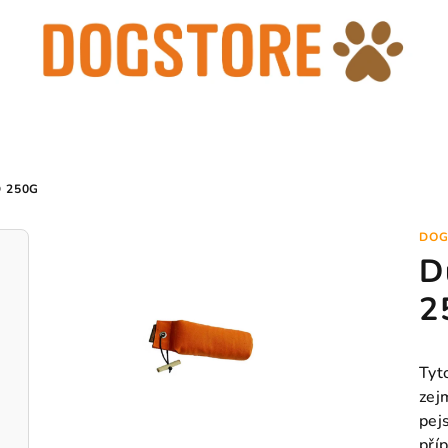
 250G
DOG
D
2
Tyt
zejm
pej
pří