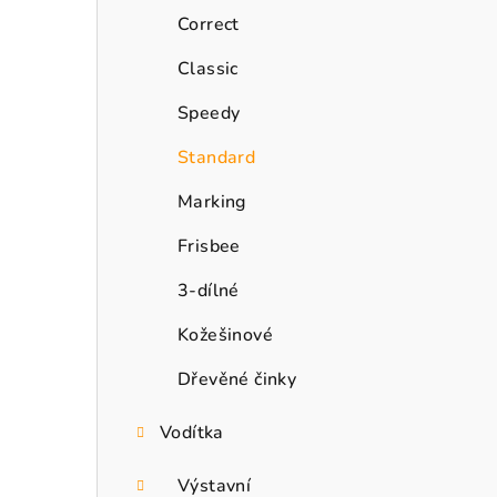
n
Correct
n
Classic
í
Speedy
p
Standard
a
Marking
n
Frisbee
e
3-dílné
l
Kožešinové
Dřevěné činky
Vodítka
Výstavní