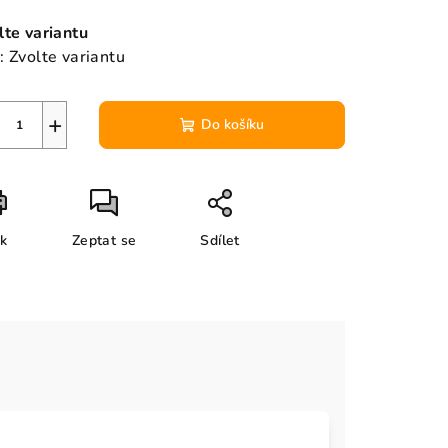
ná
a:
lte variantu
:
Zvolte variantu
+
Do košíku
sk
Zeptat se
Sdílet