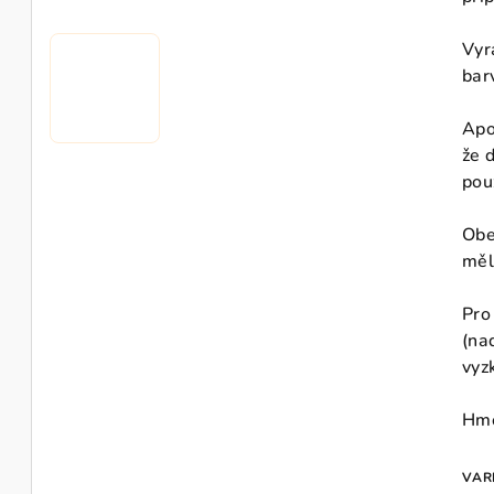
Vyr
bar
Apo
že 
pou
Obe
měl
Pro
(na
vyz
Hmo
VAR