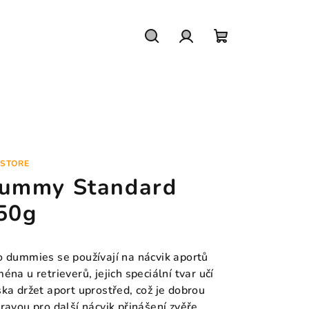
Hledat
Přihlášení
Nákupní
košík
STORE
ummy Standard
50g
o dummies se používají na nácvik aportů
éna u retrieverů, jejich speciální tvar učí
ska držet aport uprostřed, což je dobrou
pravou pro další nácvik přinášení zvěře.