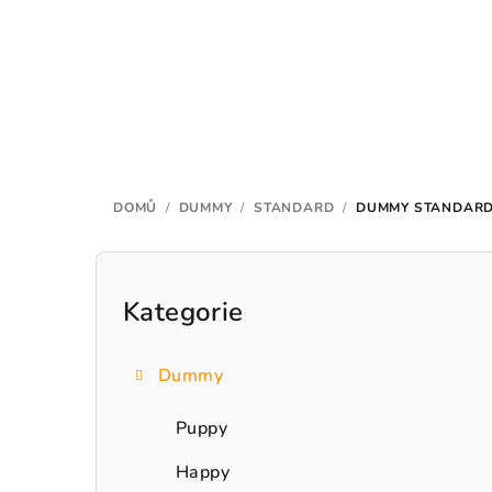
Přejít
na
obsah
DOMŮ
/
DUMMY
/
STANDARD
/
DUMMY STANDARD
P
o
Kategorie
Přeskočit
kategorie
s
Dummy
t
r
Puppy
a
Happy