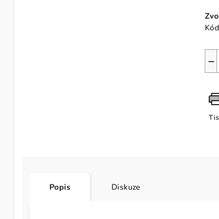
Měr
cen
Zvo
Kód
−
Ti
Popis
Diskuze