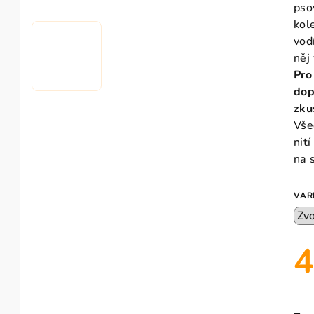
pso
kol
vod
něj
Pro
dop
zku
Vše
nit
na 
VAR
4
Měr
cen