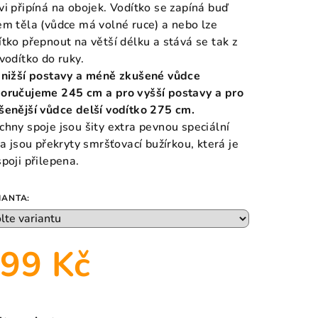
vi připíná na obojek. Vodítko se zapíná buď
em těla (vůdce má volné ruce) a nebo lze
ítko přepnout na větší délku a stává se tak z
 vodítko do ruky.
 nižší postavy a méně zkušené vůdce
oručujeme 245 cm a pro vyšší postavy a pro
šenější vůdce delší vodítko 275 cm.
chny spoje jsou šity extra pevnou speciální
í a jsou překryty smršťovací bužírkou, která je
spoji přilepena.
IANTA:
99 Kč
ná
a: