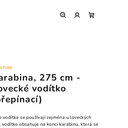
Hledat
Přihlášení
Nákupní
košík
STORE
arabina, 275 cm -
ovecké vodítko
přepínací)
o vodítka se používají zejména u loveckých
, vodítko obsahuje na konci karabinu, která se