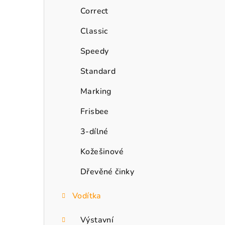
n
Correct
n
Classic
í
Speedy
p
Standard
a
Marking
n
Frisbee
e
3-dílné
l
Kožešinové
Dřevěné činky
Vodítka
Výstavní