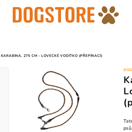
KARABINA, 275 CM - LOVECKÉ VODÍTKO (PŘEPÍNACÍ)
DOG
K
L
(
Tat
psů