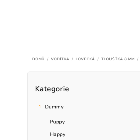
Přejít
na
obsah
DOMŮ
/
VODÍTKA
/
LOVECKÁ
/
TLOUŠŤKA 8 MM
/
P
o
Kategorie
Přeskočit
kategorie
s
Dummy
t
r
Puppy
a
Happy