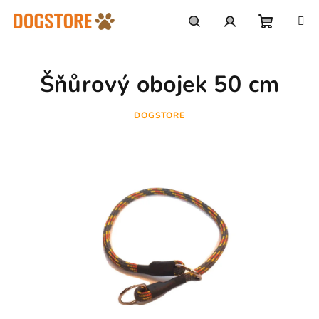
Přejít
na
obsah
Nákupn
Hledat
Přihlášení
Šňůrový obojek 50 cm
košík
DOGSTORE