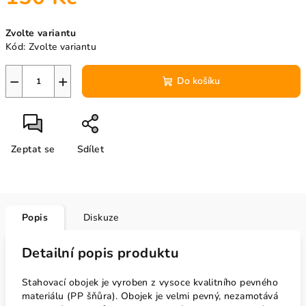
Měrná
Zvolte variantu
cena:
Kód:
Zvolte variantu
−
+
Do košíku
Zeptat se
Sdílet
Popis
Diskuze
Detailní popis produktu
Stahovací obojek je vyroben z vysoce kvalitního pevného
materiálu (PP šňůra). Obojek je velmi pevný, nezamotává