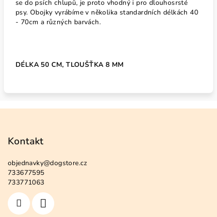
se do psích chlupů, je proto vhodný i pro dlouhosrsté
psy. Obojky vyrábíme v několika standardních délkách 40
- 70cm a různých barvách.
DÉLKA 50 CM, TLOUŠŤKA 8 MM
Z
á
p
Kontakt
a
objednavky
@
dogstore.cz
t
733677595
í
733771063